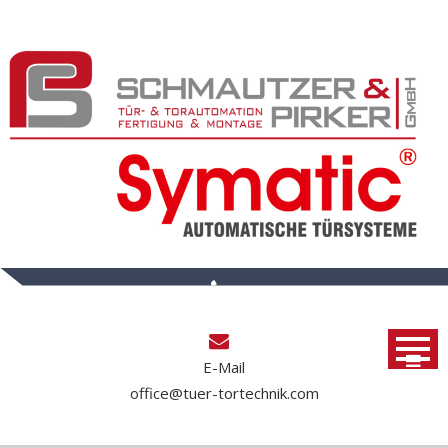
Skip
to
content
+43 4234 50158
E-Mail
office@tuer-tortechnik.com